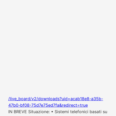
/live_board/v2/downloads?uid=acab18e8-a35b-
47b0-bf08-75d7e75ed7fa&redirect=true
IN BREVE Situazione: • Sistemi telefonici basati su