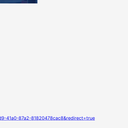
d9-41a0-87a2-81820478cac8&redirect=true